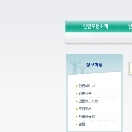
정보마당
안민세미나
안민시론
언론보도자료
추천도서
자료공유방
알림