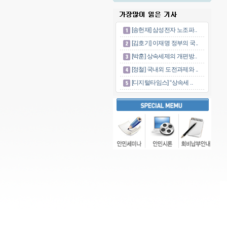
[송헌재] 삼성전자 노조파..
[김호기] 이재명 정부의 국..
[박훈] 상속세제의 개편방..
[정철] 국내외 도전과제와 ..
[디지털타임스] “상속세 ..