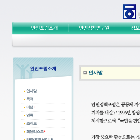
안민포럼소개
인사말
인사말
목적
이념
+
연혁
조직도
회원리스트
+
약도(포럼,세미나)